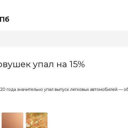
СПб
овушек упал на 15%
020 года значительно упал выпуск легковых автомобилей — об