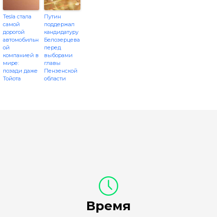
Tesla стала
Путин
самой
поддержал
дорогой
кандидатуру
автомобильн
Белозерцева
ой
перед
компанией в
выборами
мире:
главы
позади даже
Пензенской
Тойота
области
Время