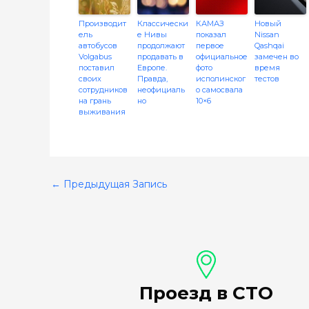
Производит
Классически
КАМАЗ
Новый
ель
е Нивы
показал
Nissan
автобусов
продолжают
первое
Qashqai
Volgabus
продавать в
официальное
замечен во
поставил
Европе.
фото
время
своих
Правда,
исполинског
тестов
сотрудников
неофициаль
о самосвала
на грань
но
10×6
выживания
←
Предыдущая Запись
Проезд в СТО