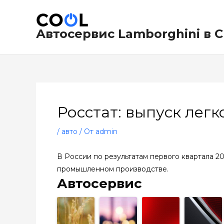
Перейти
Навигация
к
по
содержимому
записям
Автосервис Lamborghini в 
Росстат: выпуск легк
/
авто
/ От
admin
В России по результатам первого квартала 2
промышленном производстве.
Автосервис