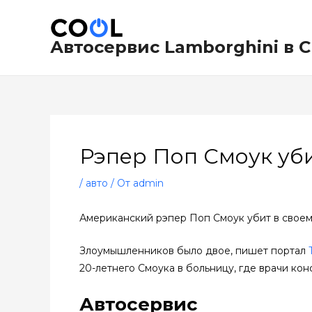
Перейти
Навигация
к
по
содержимому
записям
Автосервис Lamborghini в 
Рэпер Поп Смоук уб
/
авто
/ От
admin
Американский рэпер Поп Смоук убит в своем 
Злоумышленников было двое, пишет портал
20-летнего Смоука в больницу, где врачи кон
Автосервис