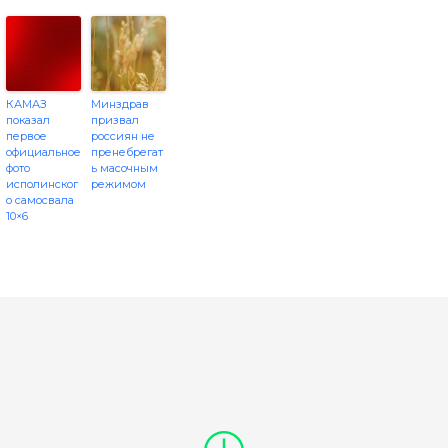
КАМАЗ
Минздрав
показал
призвал
первое
россиян не
официальное
пренебрегат
фото
ь масочным
исполинског
режимом
о самосвала
10×6