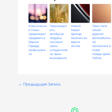
Классически
Производит
Новый
Tesla стала
е Нивы
ель
Nissan
самой
продолжают
автобусов
Qashqai
дорогой
продавать в
Volgabus
замечен во
автомобильн
Европе.
поставил
время
ой
Правда,
своих
тестов
компанией в
неофициаль
сотрудников
мире:
но
на грань
позади даже
выживания
Тойота
←
Предыдущая Запись