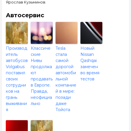
Ярослав Кузьминов.
Автосервис
Производ
Классиче
Tesla
Новый
итель
ские
стала
Nissan
автобусов
Нивы
самой
Qashqai
Volgabus
продолжа
дорогой
замечен
поставил
ют
автомоби
во время
своих
продавать
льной
тестов
сотрудни
в Европе.
компание
ков на
Правда,
й в мире:
грань
неофициа
позади
выживани
льно
даже
я
Тойота