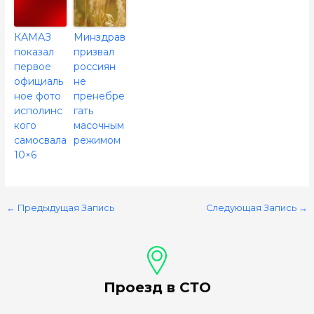
КАМАЗ
Минздрав
показал
призвал
первое
россиян
официаль
не
ное фото
пренебре
исполинс
гать
кого
масочным
самосвала
режимом
10×6
←
Предыдущая Запись
Следующая Запись
→
Проезд в СТО