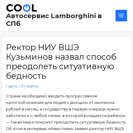
Перейти
Навигация
Main
к
по
Men
Автосервис Lamborghini в
содержимому
записям
СПб
Ректор НИУ ВШЭ
Кузьминов назвал способ
преодолеть ситуативную
бедность
/
авто
/ От
admin
Стране необходимо вводить прогрессивное
налогообложение для людей с доходом от миллиона
рублей в месяц, а государству в первую очередь нужно
заботиться о любой семье, в которой рождается ребенок,
— такая мера поможет преодолеть ситуативную бедность.
Об этом в интервью «Известиям» заявил ректор НИУ ВШЭ