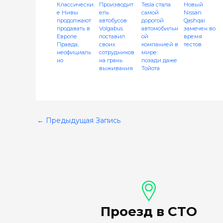
Классически
Производит
Tesla стала
Новый
е Нивы
ель
самой
Nissan
продолжают
автобусов
дорогой
Qashqai
продавать в
Volgabus
автомобильн
замечен во
Европе.
поставил
ой
время
Правда,
своих
компанией в
тестов
неофициаль
сотрудников
мире:
но
на грань
позади даже
выживания
Тойота
←
Предыдущая Запись
Проезд в СТО