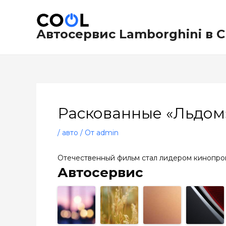
Перейти
Навигация
к
по
содержимому
записям
Автосервис Lamborghini в 
Раскованные «Льдом
/
авто
/ От
admin
Отечественный фильм стал лидером кинопро
Автосервис