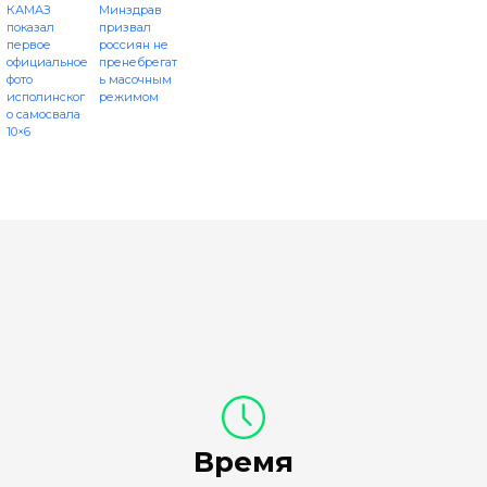
КАМАЗ
Минздрав
показал
призвал
первое
россиян не
официальное
пренебрегат
фото
ь масочным
исполинског
режимом
о самосвала
10×6
Время