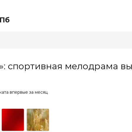
СПб
»: спортивная мелодрама в
ката впервые за месяц