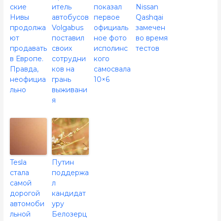
ские
итель
показал
Nissan
Нивы
автобусов
первое
Qashqai
продолжа
Volgabus
официаль
замечен
ют
поставил
ное фото
во время
продавать
своих
исполинс
тестов
в Европе.
сотрудни
кого
Правда,
ков на
самосвала
неофициа
грань
10×6
льно
выживани
я
Tesla
Путин
стала
поддержа
самой
л
дорогой
кандидат
автомоби
уру
льной
Белозерц