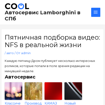
Перейти
Навигация
Main
к
по
Men
Автосервис Lamborghini в
содержимому
записям
СПб
Пятничная подборка видео:
NFS в реальной жизни
/
авто
/ От
admin
Каждую пятницу Дром публикует несколько интересных
роликов, которые попали в поле зрения редакции на
минувшей неделе.
Автосервис
Классиче
Производ
КАМАЗ
Новый