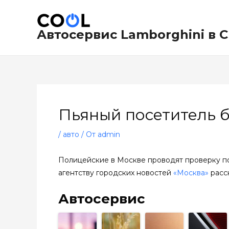
Перейти
Навигация
к
по
содержимому
записям
Автосервис Lamborghini в 
Пьяный посетитель 
/
авто
/ От
admin
Полицейские в Москве проводят проверку по 
агентству городских новостей
«Москва»
расс
Автосервис