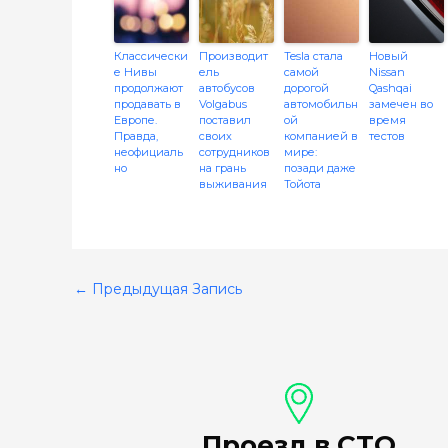
Классически
Производит
Tesla стала
Новый
е Нивы
ель
самой
Nissan
продолжают
автобусов
дорогой
Qashqai
продавать в
Volgabus
автомобильн
замечен во
Европе.
поставил
ой
время
Правда,
своих
компанией в
тестов
неофициаль
сотрудников
мире:
но
на грань
позади даже
выживания
Тойота
←
Предыдущая Запись
Проезд в СТО