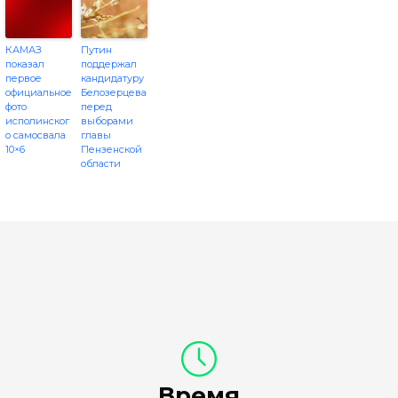
КАМАЗ
Путин
показал
поддержал
первое
кандидатуру
официальное
Белозерцева
фото
перед
исполинског
выборами
о самосвала
главы
10×6
Пензенской
области
Время