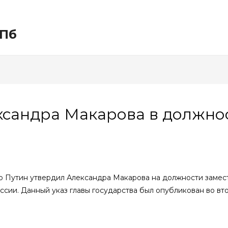
СПб
ксандра Макарова в должно
Путин утвердил Александра Макарова на должности замести
сии. Данный указ главы государства был опубликован во вто