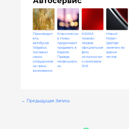
Автосервис
Производит
Классически
КАМАЗ
Новый
ель
е Нивы
показал
Nissan
автобусов
продолжают
первое
Qashqai
Volgabus
продавать в
официальное
замечен во
поставил
Европе.
фото
время
своих
Правда,
исполинског
тестов
сотрудников
неофициаль
о самосвала
на грань
но
10×6
выживания
←
Предыдущая Запись