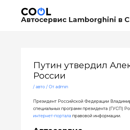
Перейти
Навигация
к
по
содержимому
записям
Автосервис Lamborghini в 
Путин утвердил Але
России
/
авто
/ От
admin
Президент Российской Федерации Владимир 
специальных программ президента (ГУСП) Рос
интернет-портала
правовой информации.