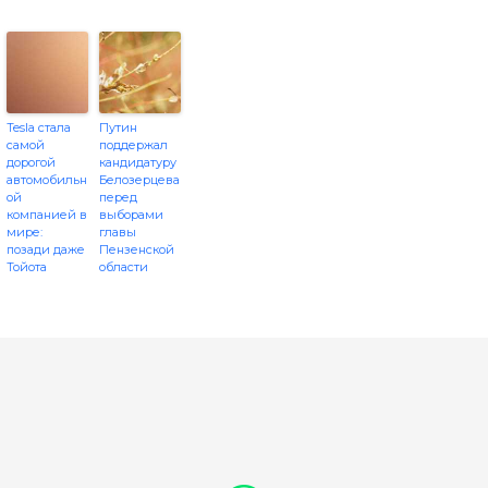
Tesla стала
Путин
самой
поддержал
дорогой
кандидатуру
автомобильн
Белозерцева
ой
перед
компанией в
выборами
мире:
главы
позади даже
Пензенской
Тойота
области