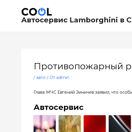
Перейти
Навигация
к
по
содержимому
записям
Автосервис Lamborghini в 
Противопожарный ре
/
авто
/ От
admin
Глава МЧС Евгений Зиничев заявил, что особ
Автосервис