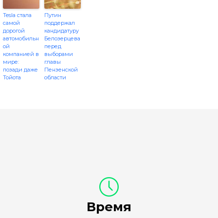
Tesla стала
Путин
самой
поддержал
дорогой
кандидатуру
автомобильн
Белозерцева
ой
перед
компанией в
выборами
мире:
главы
позади даже
Пензенской
Тойота
области
Время