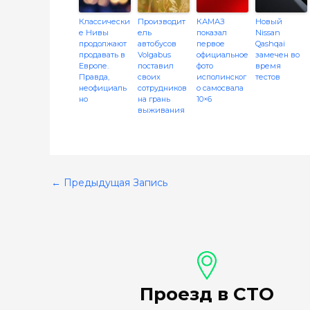
Классически
Производит
КАМАЗ
Новый
е Нивы
ель
показал
Nissan
продолжают
автобусов
первое
Qashqai
продавать в
Volgabus
официальное
замечен во
Европе.
поставил
фото
время
Правда,
своих
исполинског
тестов
неофициаль
сотрудников
о самосвала
но
на грань
10×6
выживания
←
Предыдущая Запись
Проезд в СТО