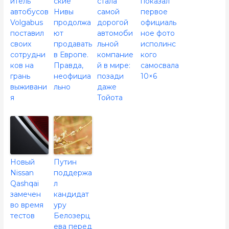
итель
ские
стала
показал
автобусов
Нивы
самой
первое
Volgabus
продолжа
дорогой
официаль
поставил
ют
автомоби
ное фото
своих
продавать
льной
исполинс
сотрудни
в Европе.
компание
кого
ков на
Правда,
й в мире:
самосвала
грань
неофициа
позади
10×6
выживани
льно
даже
я
Тойота
Новый
Путин
Nissan
поддержа
Qashqai
л
замечен
кандидат
во время
уру
тестов
Белозерц
ева перед