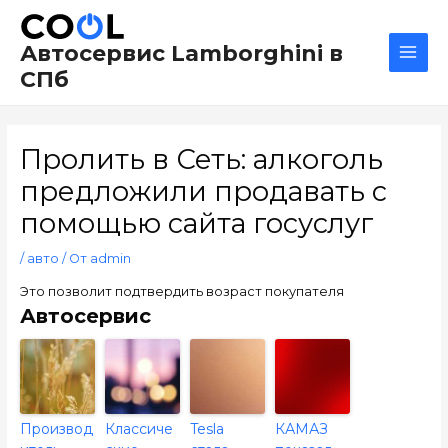
Перейти
Навигация
Main
к
по
Men
Автосервис Lamborghini в
содержимому
записям
СПб
Пролить в Сеть: алкоголь
предложили продавать с
помощью сайта госуслуг
/
авто
/ От
admin
Это позволит подтвердить возраст покупателя
Автосервис
Производ
Классиче
Tesla
КАМАЗ