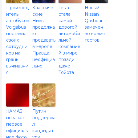
Производ
Классиче
Tesla
Новый
итель
ские
стала
Nissan
автобусов
Нивы
самой
Qashqai
Volgabus
продолжа
дорогой
замечен
поставил
ют
автомоби
во время
своих
продавать
льной
тестов
сотрудни
в Европе.
компание
ков на
Правда,
й в мире:
грань
неофициа
позади
выживани
льно
даже
я
Тойота
КАМАЗ
Путин
показал
поддержа
первое
л
официаль
кандидат
ное фото
уру