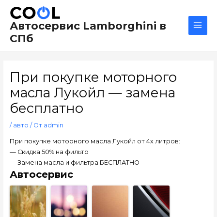
Перейти
Навигация
Main
к
по
Men
Автосервис Lamborghini в
содержимому
записям
СПб
При покупке моторного
масла Лукойл — замена
бесплатно
/
авто
/ От
admin
При покупке моторного масла Лукойл от 4х литров:
— Скидка 50% на фильтр
— Замена масла и фильтра БЕСПЛАТНО
Автосервис