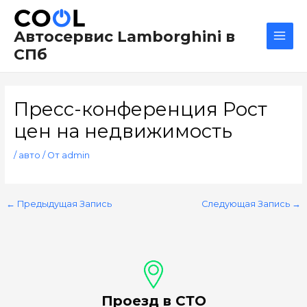
Перейти
Навигация
Main
к
по
Men
Автосервис Lamborghini в
содержимому
записям
СПб
Пресс-конференция Рост
цен на недвижимость
/
авто
/ От
admin
←
Предыдущая Запись
Следующая Запись
→
Проезд в СТО