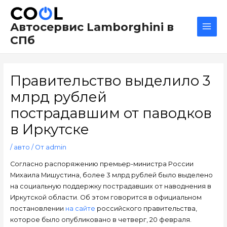
Перейти
Навигация
Main
к
по
Men
Автосервис Lamborghini в
содержимому
записям
СПб
Правительство выделило 3
млрд рублей
пострадавшим от паводков
в Иркутске
/
авто
/ От
admin
Согласно распоряжению премьер-министра России
Михаила Мишустина, более 3 млрд рублей было выделено
на социальную поддержку пострадавших от наводнения в
Иркутской области. Об этом говорится в официальном
постановлении
на сайте
российского правительства,
которое было опубликовано в четверг, 20 февраля.