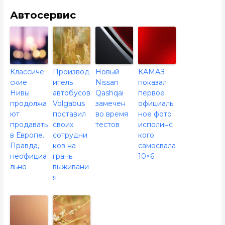
Автосервис
Классиче
Производ
Новый
КАМАЗ
ские
итель
Nissan
показал
Нивы
автобусов
Qashqai
первое
продолжа
Volgabus
замечен
официаль
ют
поставил
во время
ное фото
продавать
своих
тестов
исполинс
в Европе.
сотрудни
кого
Правда,
ков на
самосвала
неофициа
грань
10×6
льно
выживани
я