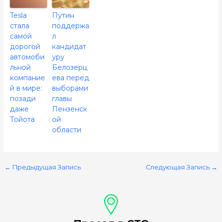
Tesla
Путин
стала
поддержа
самой
л
дорогой
кандидат
автомоби
уру
льной
Белозерц
компание
ева перед
й в мире:
выборами
позади
главы
даже
Пензенск
Тойота
ой
области
←
Предыдущая Запись
Следующая Запись
→