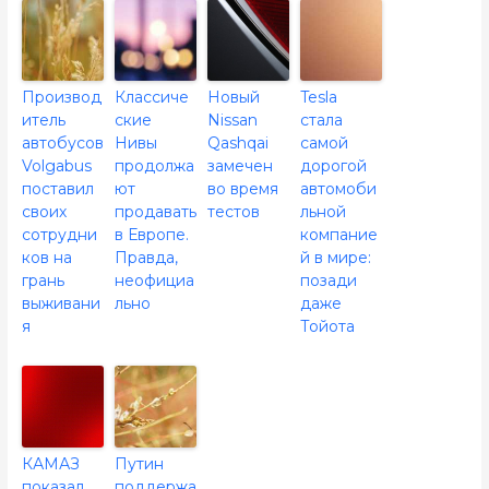
Производ
Классиче
Новый
Tesla
итель
ские
Nissan
стала
автобусов
Нивы
Qashqai
самой
Volgabus
продолжа
замечен
дорогой
поставил
ют
во время
автомоби
своих
продавать
тестов
льной
сотрудни
в Европе.
компание
ков на
Правда,
й в мире:
грань
неофициа
позади
выживани
льно
даже
я
Тойота
КАМАЗ
Путин
показал
поддержа