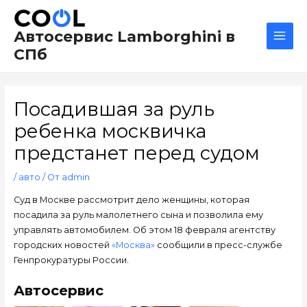
Перейти
Навигация
Main
к
по
Men
Автосервис Lamborghini в
содержимому
записям
СПб
Посадившая за руль
ребенка москвичка
предстанет перед судом
/
авто
/ От
admin
Суд в Москве рассмотрит дело женщины, которая
посадила за руль малолетнего сына и позволила ему
управлять автомобилем. Об этом 18 февраля агентству
городских новостей
«Москва»
сообщили в пресс-службе
Генпрокуратуры России.
Автосервис