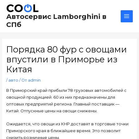
Перейти
Навигация
Main
к
по
Men
Автосервис Lamborghini в
содержимому
записям
СПб
Порядка 80 фур с овощами
впустили в Приморье из
Китая
/
авто
/ От
admin
В Приморский край прибыли 78 грузовых автомобилей с
овощной продукцией. 60 из них предназначены для
оптовых предприятий региона. Главный поставщик —
Китай. Отпускные цены на овощи снижены.
Ожидается, что овощи из КНР доставят в торговые точки
Приморского края в ближайшее время. Это позволит
снизить розничные цены.