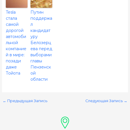
Tesla
Путин
стала
поддержа
самой
л
дорогой
кандидат
автомоби
уру
льной
Белозерц
компание
ева перед
й в мире:
выборами
позади
главы
даже
Пензенск
Тойота
ой
области
←
Предыдущая Запись
Следующая Запись
→