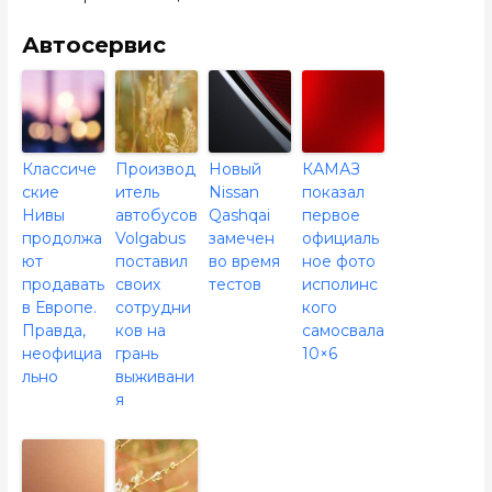
Автосервис
Классиче
Производ
Новый
КАМАЗ
ские
итель
Nissan
показал
Нивы
автобусов
Qashqai
первое
продолжа
Volgabus
замечен
официаль
ют
поставил
во время
ное фото
продавать
своих
тестов
исполинс
в Европе.
сотрудни
кого
Правда,
ков на
самосвала
неофициа
грань
10×6
льно
выживани
я