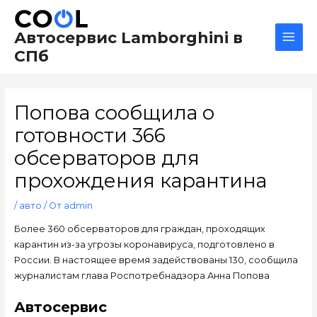
Перейти
Навигация
Main
к
по
Men
Автосервис Lamborghini в
содержимому
записям
СПб
Попова сообщила о
готовности 366
обсерваторов для
прохождения карантина
/
авто
/ От
admin
Более 360 обсерваторов для граждан, проходящих
карантин из-за угрозы коронавируса, подготовлено в
России. В настоящее время задействованы 130, сообщила
журналистам глава Роспотребнадзора Анна Попова
Автосервис