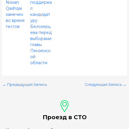
Nissan
поддержа
Qashqai
л
замечен
кандидат
во время
уру
тестов
Белозерц
ева перед
выборами
главы
Пензенск
ой
области
←
Предыдущая Запись
Следующая Запись
→
Проезд в СТО