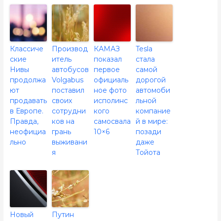
Классиче
Производ
КАМАЗ
Tesla
ские
итель
показал
стала
Нивы
автобусов
первое
самой
продолжа
Volgabus
официаль
дорогой
ют
поставил
ное фото
автомоби
продавать
своих
исполинс
льной
в Европе.
сотрудни
кого
компание
Правда,
ков на
самосвала
й в мире:
неофициа
грань
10×6
позади
льно
выживани
даже
я
Тойота
Новый
Путин