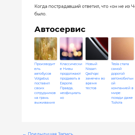
Когда пострадавший ответил, что «он не из Ч
было.
Автосервис
Производит
Классически
Новый
Tesla стала
ель
е Нивы
Nissan
самой
автобусов
продолжают
Qashqai
дорогой
Volgabus
продавать в
замечен во
автомобильн
поставил
Европе.
время
ой
своих
Правда,
тестов
компанией в
сотрудников
неофициаль
мире:
на грань
но
позади даже
выживания
Тойота
←
Предыдущая Запись