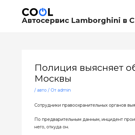
Перейти
Навигация
к
по
содержимому
записям
Автосервис Lamborghini в 
Полиция выясняет об
Москвы
/
авто
/ От
admin
Сотрудники правоохранительных органов выя
По предварительным данным, инцидент произ
него, откуда он.