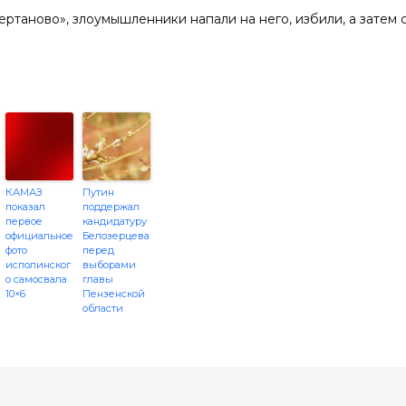
ертаново», злоумышленники напали на него, избили, а затем 
КАМАЗ
Путин
показал
поддержал
первое
кандидатуру
официальное
Белозерцева
фото
перед
исполинског
выборами
о самосвала
главы
10×6
Пензенской
области