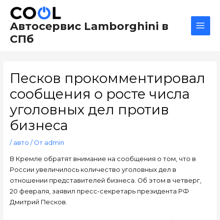
Перейти
Навигация
Main
к
по
Men
Автосервис Lamborghini в
содержимому
записям
СПб
Песков прокомментировал
сообщения о росте числа
уголовных дел против
бизнеса
/
авто
/ От
admin
В Кремле обратят внимание на сообщения о том, что в
России увеличилось количество уголовных дел в
отношении представителей бизнеса. Об этом в четверг,
20 февраля, заявил пресс-секретарь президента РФ
Дмитрий Песков.