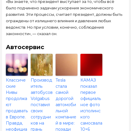
«Вы знаете, что президент выступает за то, чтобы всё
было подчинено задачам ускорения экономического
развития. Эти процессы, считает президент, должны быть
ограждены от излишнего влияния и давления любых
ведомств. Но при условии, конечно, соблюдения
законности», — сказал он.
Автосервис
Классиче
Производ
Tesla
КАМАЗ
ские
итель
стала
показал
Нивы
автобусов
самой
первое
продолжа
Volgabus
дорогой
официаль
ют
поставил
автомоби
ное фото
продавать
своих
льной
исполинс
в Европе.
сотрудни
компание
кого
Правда,
ков на
й в мире:
самосвала
неофициа
грань
позади
10×6