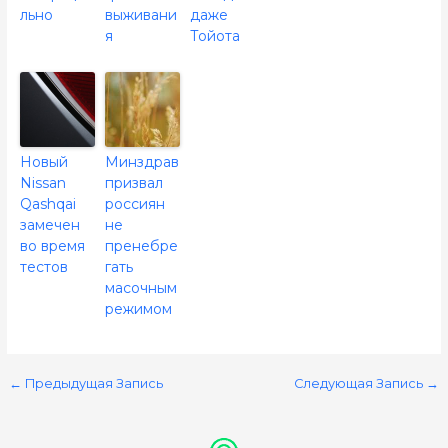
льно
выживани
даже
я
Тойота
Новый
Минздрав
Nissan
призвал
Qashqai
россиян
замечен
не
во время
пренебре
тестов
гать
масочным
режимом
←
Предыдущая Запись
Следующая Запись
→