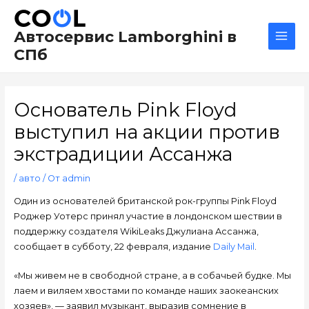
Перейти
Навигация
Main
к
по
Men
Автосервис Lamborghini в
содержимому
записям
СПб
Основатель Pink Floyd
выступил на акции против
экстрадиции Ассанжа
/
авто
/ От
admin
Один из основателей британской рок-группы Pink Floyd
Роджер Уотерс принял участие в лондонском шествии в
поддержку создателя WikiLeaks Джулиана Ассанжа,
сообщает в субботу, 22 февраля, издание
Daily Mail
.
«Мы живем не в свободной стране, а в собачьей будке. Мы
лаем и виляем хвостами по команде наших заокеанских
хозяев», — заявил музыкант, выразив сомнение в