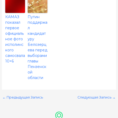
КАМАЗ
Путин
показал
поддержа
первое
л
официаль
кандидат
ное фото
уру
исполинс
Белозерц
кого
ева перед
самосвала
выборами
10×6
главы
Пензенск
ой
области
←
Предыдущая Запись
Следующая Запись
→