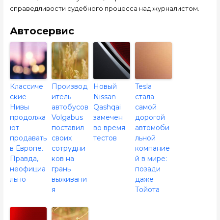
справедливости судебного процесса над журналистом.
Автосервис
Классиче
Производ
Новый
Tesla
ские
итель
Nissan
стала
Нивы
автобусов
Qashqai
самой
продолжа
Volgabus
замечен
дорогой
ют
поставил
во время
автомоби
продавать
своих
тестов
льной
в Европе.
сотрудни
компание
Правда,
ков на
й в мире:
неофициа
грань
позади
льно
выживани
даже
я
Тойота