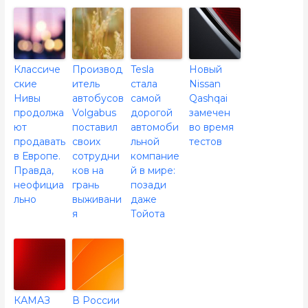
Классиче
Производ
Tesla
Новый
ские
итель
стала
Nissan
Нивы
автобусов
самой
Qashqai
продолжа
Volgabus
дорогой
замечен
ют
поставил
автомоби
во время
продавать
своих
льной
тестов
в Европе.
сотрудни
компание
Правда,
ков на
й в мире:
неофициа
грань
позади
льно
выживани
даже
я
Тойота
КАМАЗ
В России