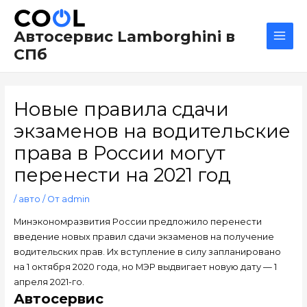
Перейти
Навигация
Main
к
по
Men
Автосервис Lamborghini в
содержимому
записям
СПб
Новые правила сдачи
экзаменов на водительские
права в России могут
перенести на 2021 год
/
авто
/ От
admin
Минэкономразвития России предложило перенести
введение новых правил сдачи экзаменов на получение
водительских прав. Их вступление в силу запланировано
на 1 октября 2020 года, но МЭР выдвигает новую дату — 1
апреля 2021-го.
Автосервис