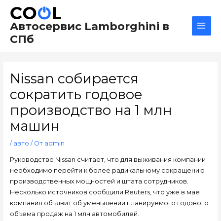
Перейти
Навигация
Main
к
по
Men
Автосервис Lamborghini в
содержимому
записям
СПб
Nissan собирается
сократить годовое
производство на 1 млн
машин
/
авто
/ От
admin
Руководство Nissan считает, что для выживания компании
необходимо перейти к более радикальному сокращению
производственных мощностей и штата сотрудников.
Несколько источников сообщили Reuters, что уже в мае
компания объявит об уменьшении планируемого годового
объема продаж на 1 млн автомобилей.