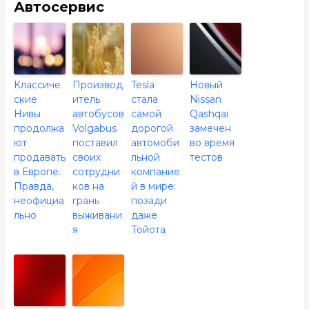
Автосервис
Классиче
Производ
Tesla
Новый
ские
итель
стала
Nissan
Нивы
автобусов
самой
Qashqai
продолжа
Volgabus
дорогой
замечен
ют
поставил
автомоби
во время
продавать
своих
льной
тестов
в Европе.
сотрудни
компание
Правда,
ков на
й в мире:
неофициа
грань
позади
льно
выживани
даже
я
Тойота