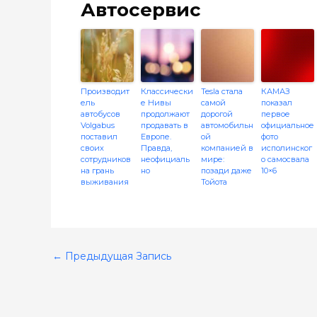
Автосервис
Производит
Классически
Tesla стала
КАМАЗ
ель
е Нивы
самой
показал
автобусов
продолжают
дорогой
первое
Volgabus
продавать в
автомобильн
официальное
поставил
Европе.
ой
фото
своих
Правда,
компанией в
исполинског
сотрудников
неофициаль
мире:
о самосвала
на грань
но
позади даже
10×6
выживания
Тойота
←
Предыдущая Запись