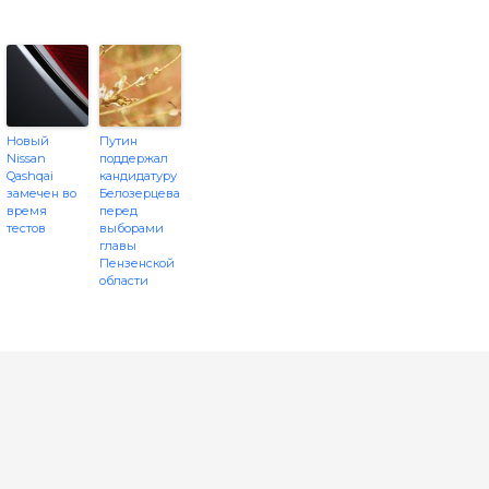
Новый
Путин
Nissan
поддержал
Qashqai
кандидатуру
замечен во
Белозерцева
время
перед
тестов
выборами
главы
Пензенской
области