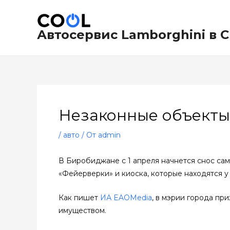
Перейти
Навигация
к
по
содержимому
записям
Автосервис Lamborghini в 
Незаконные объекты 
/
авто
/ От
admin
В Биробиджане с 1 апреля начнется снос сам
«Фейерверки» и киоска, которые находятся у
Как пишет
ИА EAOMedia
, в мэрии города п
имуществом.