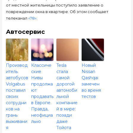
от местной жительницы поступило заявление о
повреждении окна в квартире. Об этом сообщает
телеканал
«78».
Автосервис
Производ
Классиче
Tesla
Новый
итель
ские
стала
Nissan
автобусов
Нивы
самой
Qashqai
Volgabus
продолжа
дорогой
замечен
поставил
ют
автомоби
во время
своих
продавать
льной
тестов
сотрудни
в Европе.
компание
ков на
Правда,
й в мире:
грань
неофициа
позади
выживани
льно
даже
я
Тойота