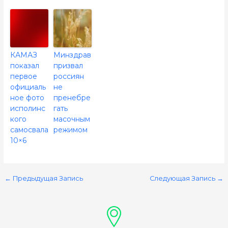
КАМАЗ
Минздрав
показал
призвал
первое
россиян
официаль
не
ное фото
пренебре
исполинс
гать
кого
масочным
самосвала
режимом
10×6
←
Предыдущая Запись
Следующая Запись
→