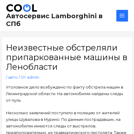
Перейти
Навигация
Main
к
по
Men
Автосервис Lamborghini в
содержимому
записям
СПб
Неизвестные обстреляли
припаркованные машины в
Ленобласти
/
авто
/ От
admin
Уголовное дело возбуждено по факту обстрела машин в
Ленинградской области. На автомобилях найдены следы
от пуль.
Несколько заявлений поступило в полицию от жителей
улицы Шувалова в Мурино. По данным пострадавших, на
автомобилях имеются следы от выстрелов,
предположительно, из травматического пистолета. Также