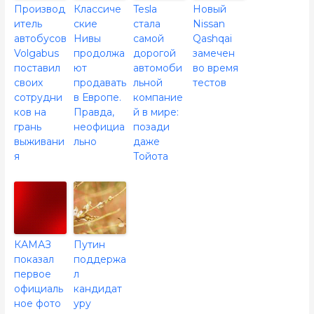
Производ
Классиче
Tesla
Новый
итель
ские
стала
Nissan
автобусов
Нивы
самой
Qashqai
Volgabus
продолжа
дорогой
замечен
поставил
ют
автомоби
во время
своих
продавать
льной
тестов
сотрудни
в Европе.
компание
ков на
Правда,
й в мире:
грань
неофициа
позади
выживани
льно
даже
я
Тойота
КАМАЗ
Путин
показал
поддержа
первое
л
официаль
кандидат
ное фото
уру