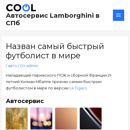
Перейти
Навигация
Main
к
по
Men
Автосервис Lamborghini в
содержимому
записям
СПб
Назван самый быстрый
футболист в мире
/
авто
/ От
admin
Нападающий парижского ПСЖ и сборной Франции 21-
летний Килиан Мбаппе признан самым быстрым
футболистом в мире по версии
Le Figaro
.
Автосервис