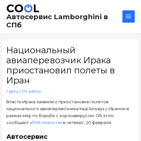
Перейти
Навигация
Main
к
по
Men
Автосервис Lamborghini в
содержимому
записям
СПб
Национальный
авиаперевозчик Ирака
приостановил полеты в
Иран
/
авто
/ От
admin
Власти Ирака заявили о приостановке полетов
национального авиаперевозчика Iraqi Airways с Ираном в
рамках мер по борьбе с коронавирусом. Об этом
сообщают «
РИА Новости
» в четверг, 20 февраля.
Автосервис