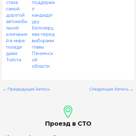
стала
поддержа
самой
л
дорогой
кандидат
автомоби
уру
льной
Белозерц
компание
ева перед
й в мире:
выборами
позади
главы
даже
Пензенск
Тойота
ой
области
←
Предыдущая Запись
Следующая Запись
→
Проезд в СТО