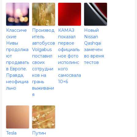
Классиче
Производ
КАМАЗ
Новый
ские
итель
показал
Nissan
Нивы
автобусов
первое
Qashqai
продолжа
Volgabus
официаль
замечен
ют
поставил
ное фото
во время
продавать
своих
исполинс
тестов
в Европе.
сотрудни
кого
Правда,
ков на
самосвала
неофициа
грань
10×6
льно
выживани
я
Tesla
Путин