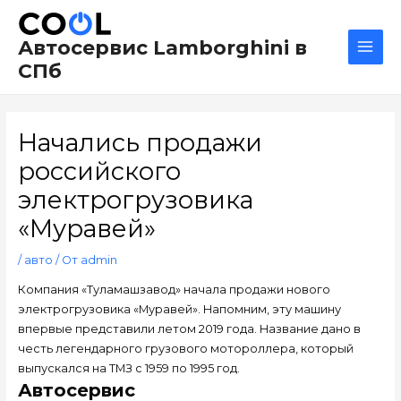
Перейти
Навигация
Main
к
по
Men
Автосервис Lamborghini в
содержимому
записям
СПб
Начались продажи
российского
электрогрузовика
«Муравей»
/
авто
/ От
admin
Компания «Туламашзавод» начала продажи нового
электрогрузовика «Муравей». Напомним, эту машину
впервые представили летом 2019 года. Название дано в
честь легендарного грузового мотороллера, который
выпускался на ТМЗ с 1959 по 1995 год.
Автосервис