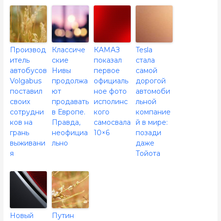
Производ
Классиче
КАМАЗ
Tesla
итель
ские
показал
стала
автобусов
Нивы
первое
самой
Volgabus
продолжа
официаль
дорогой
поставил
ют
ное фото
автомоби
своих
продавать
исполинс
льной
сотрудни
в Европе.
кого
компание
ков на
Правда,
самосвала
й в мире:
грань
неофициа
10×6
позади
выживани
льно
даже
я
Тойота
Новый
Путин