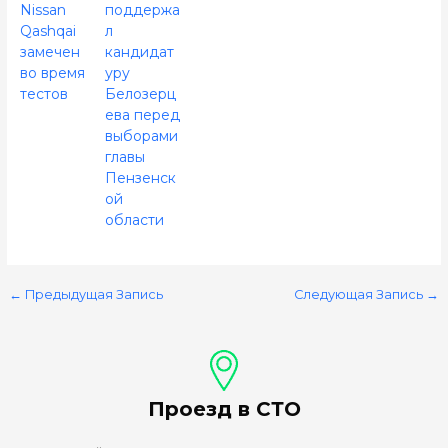
Nissan
поддержа
Qashqai
л
замечен
кандидат
во время
уру
тестов
Белозерц
ева перед
выборами
главы
Пензенск
ой
области
←
Предыдущая Запись
Следующая Запись
→
Проезд в СТО