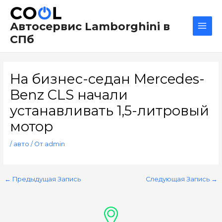
Перейти
Навигация
Main
к
по
Men
Автосервис Lamborghini в
содержимому
записям
СПб
На бизнес-седан Mercedes-
Benz CLS начали
устанавливать 1,5-литровый
мотор
/
авто
/ От
admin
←
Предыдущая Запись
Следующая Запись
→