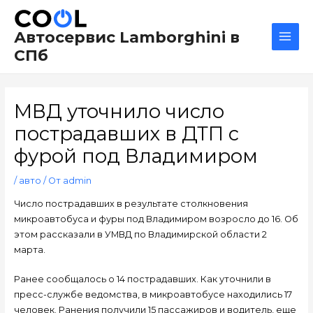
Перейти
Навигация
Main
к
по
Men
Автосервис Lamborghini в
содержимому
записям
СПб
МВД уточнило число
пострадавших в ДТП с
фурой под Владимиром
/
авто
/ От
admin
Число пострадавших в результате столкновения
микроавтобуса и фуры под Владимиром возросло до 16. Об
этом рассказали в УМВД по Владимирской области 2
марта.
Ранее сообщалось о 14 пострадавших. Как уточнили в
пресс-службе ведомства, в микроавтобусе находились 17
человек. Ранения получили 15 пассажиров и водитель, еще