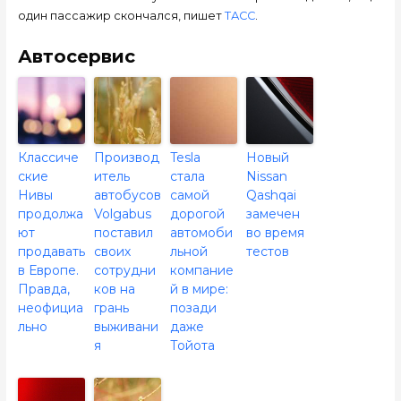
один пассажир скончался, пишет
ТАСС
.
Автосервис
Классиче
Производ
Tesla
Новый
ские
итель
стала
Nissan
Нивы
автобусов
самой
Qashqai
продолжа
Volgabus
дорогой
замечен
ют
поставил
автомоби
во время
продавать
своих
льной
тестов
в Европе.
сотрудни
компание
Правда,
ков на
й в мире:
неофициа
грань
позади
льно
выживани
даже
я
Тойота