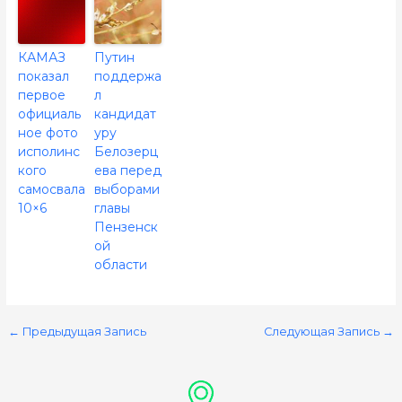
КАМАЗ
Путин
показал
поддержа
первое
л
официаль
кандидат
ное фото
уру
исполинс
Белозерц
кого
ева перед
самосвала
выборами
10×6
главы
Пензенск
ой
области
←
Предыдущая Запись
Следующая Запись
→