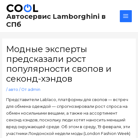
Перейти
Навигация
Main
к
по
Men
Автосервис Lamborghini в
содержимому
записям
СПб
Модные эксперты
предсказали рост
популярности свопов и
секонд-хэндов
/
авто
/ От
admin
Представители Lablaco, платформы для свопов — встреч
для обмена одеждой — спрогнозировали рост спроса на
обмен носильными вещами, а также на ассортимент
секонд-хэндов, поскольку люди хотят наносить меньший
вред окружающей среде. Об этом в среду, 19 февраля, эти
участники Лондонской недели моды (London Fashion Week)