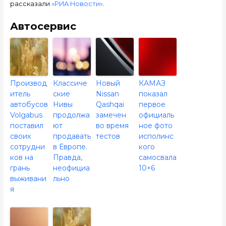
рассказали
«РИА Новости»
.
Автосервис
Производ
Классиче
Новый
КАМАЗ
итель
ские
Nissan
показал
автобусов
Нивы
Qashqai
первое
Volgabus
продолжа
замечен
официаль
поставил
ют
во время
ное фото
своих
продавать
тестов
исполинс
сотрудни
в Европе.
кого
ков на
Правда,
самосвала
грань
неофициа
10×6
выживани
льно
я