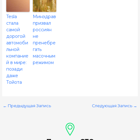
Tesla
Минздрав
стала
призвал
самой
россиян
дорогой
не
автомоби
пренебре
льной
гать
компание
масочным
й в мире:
режимом
позади
даже
Тойота
←
Предыдущая Запись
Следующая Запись
→