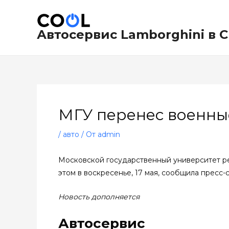
Перейти
Навигация
к
по
содержимому
записям
Автосервис Lamborghini в 
МГУ перенес военные
/
авто
/ От
admin
Московской государственный университет ре
этом в воскресенье, 17 мая, сообщила пресс-
Новость дополняется
Автосервис