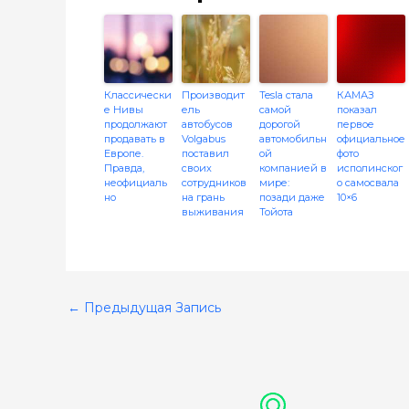
Классически
Производит
Tesla стала
КАМАЗ
е Нивы
ель
самой
показал
продолжают
автобусов
дорогой
первое
продавать в
Volgabus
автомобильн
официальное
Европе.
поставил
ой
фото
Правда,
своих
компанией в
исполинског
неофициаль
сотрудников
мире:
о самосвала
но
на грань
позади даже
10×6
выживания
Тойота
←
Предыдущая Запись