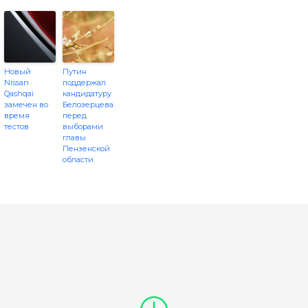
Новый
Путин
Nissan
поддержал
Qashqai
кандидатуру
замечен во
Белозерцева
время
перед
тестов
выборами
главы
Пензенской
области