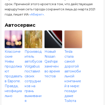
срок. Причиной этого кроется в том, что действующая
маршрутная сеть города сохранится лишь до марта 2021
года, пишет ИА
«Абирег»
.
Автосервис
Классиче
Производ
Новый
Tesla
ские
итель
Nissan
стала
Нивы
автобусов
Qashqai
самой
продолжа
Volgabus
замечен
дорогой
ют
поставил
во время
автомоби
продавать
своих
тестов
льной
в Европе.
сотрудни
компание
Правда,
ков на
й в мире:
неофициа
грань
позади
льно
выживани
даже
я
Тойота