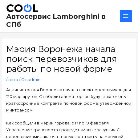
Перейти
Навигация
Main
к
по
Men
Автосервис Lamborghini в
содержимому
записям
СПб
Мэрия Воронежа начала
поиск перевозчиков для
работы по новой форме
/
авто
/ От
admin
Администрация Воронежа начала поиск перевозчиков для
120 маршрутов. С победителями торгов будут заключены
краткосрочные контракты по новой форме, утвержденной
Минтрансом.
Как сообщили в мэрии города, с 17 по 19 февраля
Управление транспорта проведет «малые закупки». С
перевозчиками заключат новые контракты на меньший