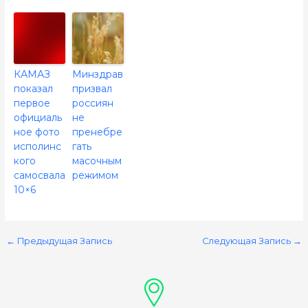
КАМАЗ
Минздрав
показал
призвал
первое
россиян
официаль
не
ное фото
пренебре
исполинс
гать
кого
масочным
самосвала
режимом
10×6
←
Предыдущая Запись
Следующая Запись
→