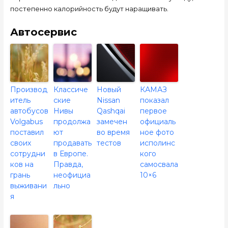
постепенно калорийность будут наращивать.
Автосервис
Производ
Классиче
Новый
КАМАЗ
итель
ские
Nissan
показал
автобусов
Нивы
Qashqai
первое
Volgabus
продолжа
замечен
официаль
поставил
ют
во время
ное фото
своих
продавать
тестов
исполинс
сотрудни
в Европе.
кого
ков на
Правда,
самосвала
грань
неофициа
10×6
выживани
льно
я