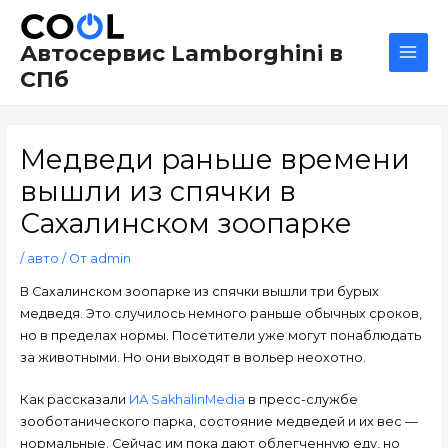
Перейти
Навигация
Main
к
по
Men
Автосервис Lamborghini в
содержимому
записям
СПб
Медведи раньше времени
вышли из спячки в
Сахалинском зоопарке
/
авто
/ От
admin
В Сахалинском зоопарке из спячки вышли три бурых
медведя. Это случилось немного раньше обычных сроков,
но в пределах нормы. Посетители уже могут понаблюдать
за животными. Но они выходят в вольер неохотно.
Как рассказали
ИА SakhalinMedia
в пресс-службе
зооботанического парка, состояние медведей и их вес —
нормальные. Сейчас им пока дают облегченную еду, но