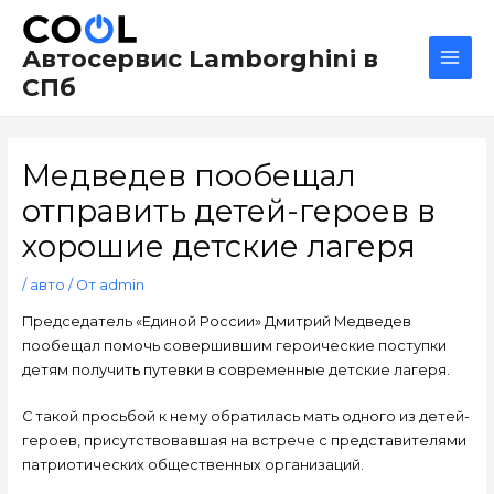
Перейти
Навигация
Main
к
по
Men
Автосервис Lamborghini в
содержимому
записям
СПб
Медведев пообещал
отправить детей-героев в
хорошие детские лагеря
/
авто
/ От
admin
Председатель «Единой России» Дмитрий Медведев
пообещал помочь совершившим героические поступки
детям получить путевки в современные детские лагеря.
С такой просьбой к нему обратилась мать одного из детей-
героев, присутствовавшая на встрече с представителями
патриотических общественных организаций.