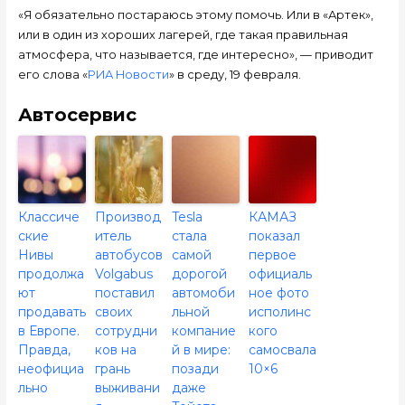
«Я обязательно постараюсь этому помочь. Или в «Артек»,
или в один из хороших лагерей, где такая правильная
атмосфера, что называется, где интересно», — приводит
его слова «
РИА Новости
» в среду, 19 февраля.
Автосервис
Классиче
Производ
Tesla
КАМАЗ
ские
итель
стала
показал
Нивы
автобусов
самой
первое
продолжа
Volgabus
дорогой
официаль
ют
поставил
автомоби
ное фото
продавать
своих
льной
исполинс
в Европе.
сотрудни
компание
кого
Правда,
ков на
й в мире:
самосвала
неофициа
грань
позади
10×6
льно
выживани
даже