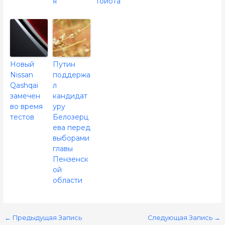
я
Тойота
Новый
Путин
Nissan
поддержа
Qashqai
л
замечен
кандидат
во время
уру
тестов
Белозерц
ева перед
выборами
главы
Пензенск
ой
области
←
Предыдущая Запись
Следующая Запись
→