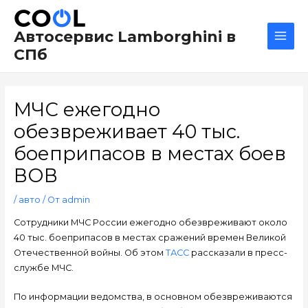
Перейти
Навигация
Main
к
по
Men
Автосервис Lamborghini в
содержимому
записям
СПб
МЧС ежегодно
обезвреживает 40 тыс.
боеприпасов в местах боев
ВОВ
/
авто
/ От
admin
Сотрудники МЧС России ежегодно обезвреживают около
40 тыс. боеприпасов в местах сражений времен Великой
Отечественной войны. Об этом
ТАСС
рассказали в пресс-
службе МЧС.
По информации ведомства, в основном обезвреживаются