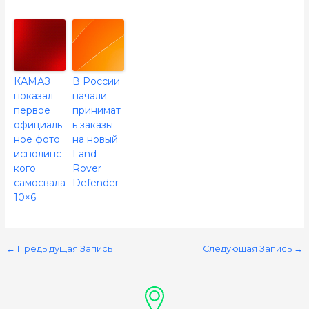
КАМАЗ
В России
показал
начали
первое
принимат
официаль
ь заказы
ное фото
на новый
исполинс
Land
кого
Rover
самосвала
Defender
10×6
←
Предыдущая Запись
Следующая Запись
→