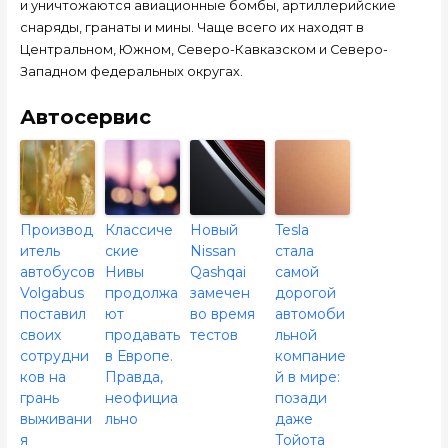
и уничтожаются авиационные бомбы, артиллерийские
снаряды, гранаты и мины. Чаще всего их находят в
Центральном, Южном, Северо-Кавказском и Северо-
Западном федеральных округах.
Автосервис
Производ
Классиче
Новый
Tesla
итель
ские
Nissan
стала
автобусов
Нивы
Qashqai
самой
Volgabus
продолжа
замечен
дорогой
поставил
ют
во время
автомоби
своих
продавать
тестов
льной
сотрудни
в Европе.
компание
ков на
Правда,
й в мире:
грань
неофициа
позади
выживани
льно
даже
я
Тойота