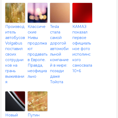
Производ
Классиче
Tesla
КАМАЗ
итель
ские
стала
показал
автобусов
Нивы
самой
первое
Volgabus
продолжа
дорогой
официаль
поставил
ют
автомоби
ное фото
своих
продавать
льной
исполинс
сотрудни
в Европе.
компание
кого
ков на
Правда,
й в мире:
самосвала
грань
неофициа
позади
10×6
выживани
льно
даже
я
Тойота
Новый
Путин