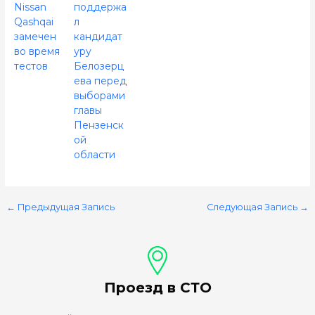
Nissan
поддержа
Qashqai
л
замечен
кандидат
во время
уру
тестов
Белозерц
ева перед
выборами
главы
Пензенск
ой
области
←
Предыдущая Запись
Следующая Запись
→
Проезд в СТО