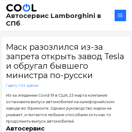
Перейти
Навигация
Main
к
по
Men
Автосервис Lamborghini в
содержимому
записям
СПб
Маск разозлился из-за
запрета открыть завод Tesla
и обругал бывшего
министра по-русски
/
авто
/ От
admin
Из-за эпидемии Covid-19 в США, 23 марта компания
остановила выпуск автомобилей на калифорнийском
заводе во Фримонте. Однако руководство марки не
унывает, и пытается любыми способами хоть как-то
продолжить выпуск автомобилей.
Автосервис