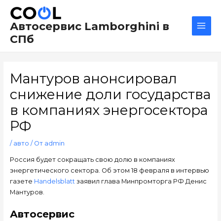
Перейти
Навигация
Main
к
по
Men
Автосервис Lamborghini в
содержимому
записям
СПб
Мантуров анонсировал
снижение доли государства
в компаниях энергосектора
РФ
/
авто
/ От
admin
Россия будет сокращать свою долю в компаниях
энергетического сектора. Об этом 18 февраля в интервью
газете
Handelsblatt
заявил глава Минпромторга РФ Денис
Мантуров.
Автосервис