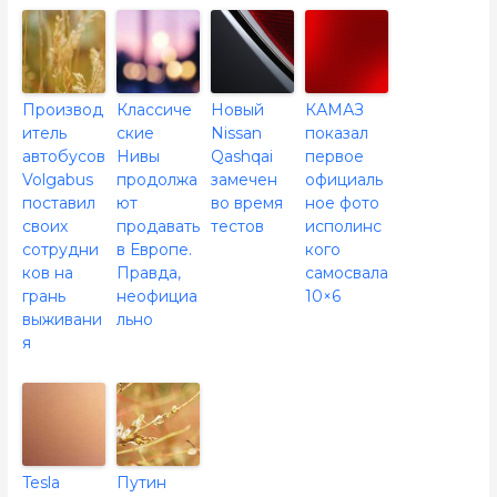
Производ
Классиче
Новый
КАМАЗ
итель
ские
Nissan
показал
автобусов
Нивы
Qashqai
первое
Volgabus
продолжа
замечен
официаль
поставил
ют
во время
ное фото
своих
продавать
тестов
исполинс
сотрудни
в Европе.
кого
ков на
Правда,
самосвала
грань
неофициа
10×6
выживани
льно
я
Tesla
Путин