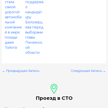
стала
поддержа
самой
л
дорогой
кандидат
автомоби
уру
льной
Белозерц
компание
ева перед
й в мире:
выборами
позади
главы
даже
Пензенск
Тойота
ой
области
←
Предыдущая Запись
Следующая Запись
→
Проезд в СТО