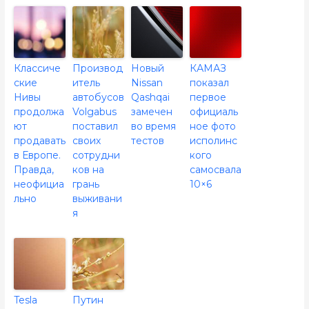
Классиче
Производ
Новый
КАМАЗ
ские
итель
Nissan
показал
Нивы
автобусов
Qashqai
первое
продолжа
Volgabus
замечен
официаль
ют
поставил
во время
ное фото
продавать
своих
тестов
исполинс
в Европе.
сотрудни
кого
Правда,
ков на
самосвала
неофициа
грань
10×6
льно
выживани
я
Tesla
Путин