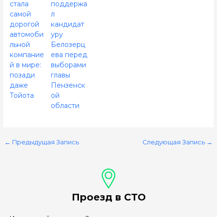
стала
поддержа
самой
л
дорогой
кандидат
автомоби
уру
льной
Белозерц
компание
ева перед
й в мире:
выборами
позади
главы
даже
Пензенск
Тойота
ой
области
←
Предыдущая Запись
Следующая Запись
→
Проезд в СТО