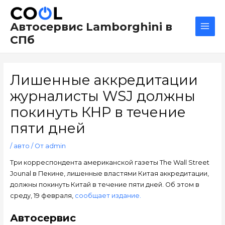
Перейти
Навигация
Main
к
по
Men
Автосервис Lamborghini в
содержимому
записям
СПб
Лишенные аккредитации
журналисты WSJ должны
покинуть КНР в течение
пяти дней
/
авто
/ От
admin
Три корреспондента американской газеты The Wall Street
Jounal в Пекине, лишенные властями Китая аккредитации,
должны покинуть Китай в течение пяти дней. Об этом в
среду, 19 февраля,
сообщает издание.
Автосервис