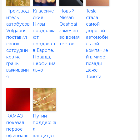
Производ
Классиче
Новый
Tesla
итель
ские
Nissan
стала
автобусов
Нивы
Qashqai
самой
Volgabus
продолжа
замечен
дорогой
поставил
ют
во время
автомоби
своих
продавать
тестов
льной
сотрудни
в Европе.
компание
ков на
Правда,
й в мире:
грань
неофициа
позади
выживани
льно
даже
я
Тойота
КАМАЗ
Путин
показал
поддержа
первое
л
официаль
кандидат