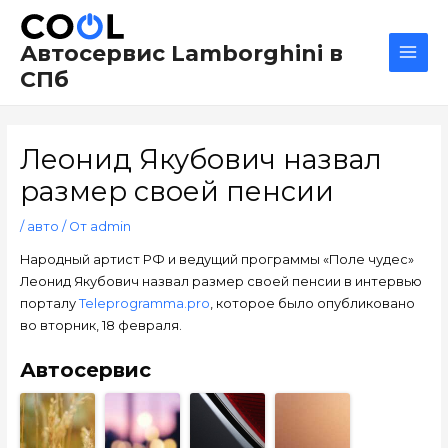
Перейти
Навигация
Main
к
по
Men
Автосервис Lamborghini в
содержимому
записям
СПб
Леонид Якубович назвал
размер своей пенсии
/
авто
/ От
admin
Народный артист РФ и ведущий программы «Поле чудес»
Леонид Якубович назвал размер своей пенсии в интервью
порталу
Teleprogramma.pro
, которое было опубликовано
во вторник, 18 февраля.
Автосервис