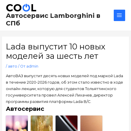
Перейти
Навигация
Main
к
по
Men
Автосервис Lamborghini в
содержимому
записям
СПб
Lada выпустит 10 новых
моделей за шесть лет
/
авто
/ От
admin
АвтоВАЗ выпустит десять новых моделей под маркой Lada
в течение 2020-2026 годов, об этом стало известно в ходе
онлайн-лекции, которую для студентов Тольяттинского
госуниверситета провел Алексей Лихачев, директор
программы развития платформы Lada B/C.
Автосервис