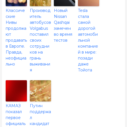
Классиче
Производ
Новый
Tesla
ские
итель
Nissan
стала
Нивы
автобусов
Qashqai
самой
продолжа
Volgabus
замечен
дорогой
ют
поставил
во время
автомоби
продавать
своих
тестов
льной
в Европе.
сотрудни
компание
Правда,
ков на
й в мире:
неофициа
грань
позади
льно
выживани
даже
я
Тойота
КАМАЗ
Путин
показал
поддержа
первое
л
официаль
кандидат