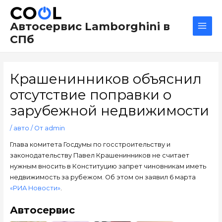
Перейти
Навигация
Main
к
по
Men
Автосервис Lamborghini в
содержимому
записям
СПб
Крашенинников объяснил
отсутствие поправки о
зарубежной недвижимости
/
авто
/ От
admin
Глава комитета Госдумы по госстроительству и
законодательству Павел Крашенинников не считает
нужным вносить в Конституцию запрет чиновникам иметь
недвижимость за рубежом. Об этом он заявил 6 марта
«РИА Новости»
.
Автосервис