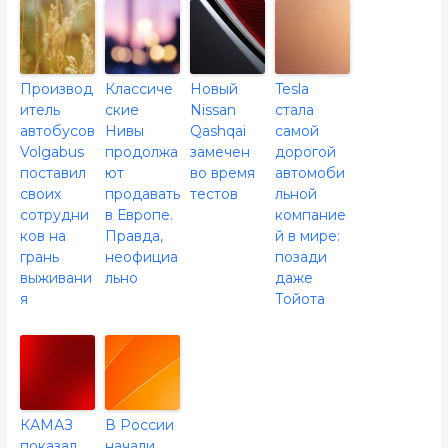
Производ
Классиче
Новый
Tesla
итель
ские
Nissan
стала
автобусов
Нивы
Qashqai
самой
Volgabus
продолжа
замечен
дорогой
поставил
ют
во время
автомоби
своих
продавать
тестов
льной
сотрудни
в Европе.
компание
ков на
Правда,
й в мире:
грань
неофициа
позади
выживани
льно
даже
я
Тойота
КАМАЗ
В России
показал
начали