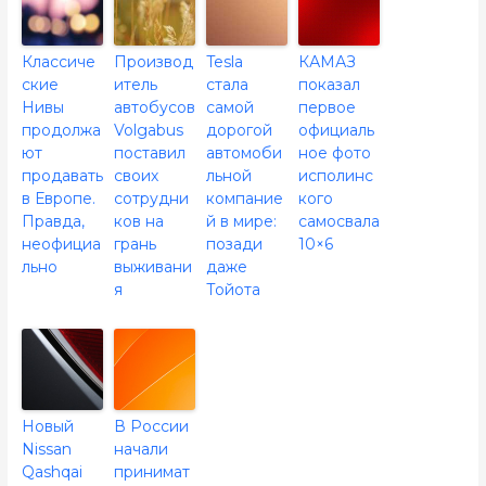
Классиче
Производ
Tesla
КАМАЗ
ские
итель
стала
показал
Нивы
автобусов
самой
первое
продолжа
Volgabus
дорогой
официаль
ют
поставил
автомоби
ное фото
продавать
своих
льной
исполинс
в Европе.
сотрудни
компание
кого
Правда,
ков на
й в мире:
самосвала
неофициа
грань
позади
10×6
льно
выживани
даже
я
Тойота
Новый
В России
Nissan
начали
Qashqai
принимат