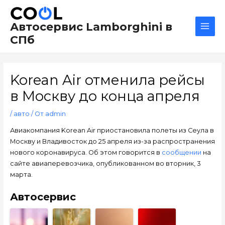
Перейти
Навигация
Main
к
по
Men
Автосервис Lamborghini в
содержимому
записям
СПб
Korean Air отменила рейсы
в Москву до конца апреля
/
авто
/ От
admin
Авиакомпания Korean Air приостановила полеты из Сеула в
Москву и Владивосток до 25 апреля из-за распространения
нового коронавируса. Об этом говорится в
сообщении
на
сайте авиаперевозчика, опубликованном во вторник, 3
марта.
Автосервис