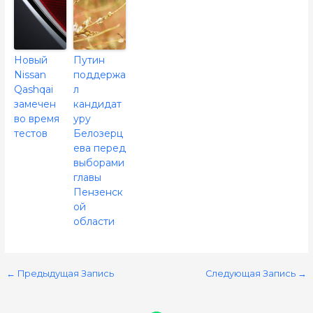
Новый
Путин
Nissan
поддержа
Qashqai
л
замечен
кандидат
во время
уру
тестов
Белозерц
ева перед
выборами
главы
Пензенск
ой
области
←
Предыдущая Запись
Следующая Запись
→