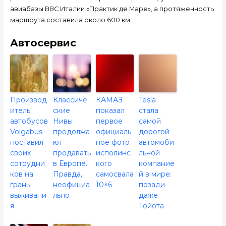
авиабазы ВВС Италии «Практик де Маре», а протяженность
маршрута составила около 600 км.
Автосервис
Производ
Классиче
КАМАЗ
Tesla
итель
ские
показал
стала
автобусов
Нивы
первое
самой
Volgabus
продолжа
официаль
дорогой
поставил
ют
ное фото
автомоби
своих
продавать
исполинс
льной
сотрудни
в Европе.
кого
компание
ков на
Правда,
самосвала
й в мире:
грань
неофициа
10×6
позади
выживани
льно
даже
я
Тойота