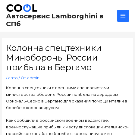
Перейти
Навигация
Main
к
по
Men
Автосервис Lamborghini в
содержимому
записям
СПб
Колонна спецтехники
Минобороны России
прибыла в Бергамо
/
авто
/ От
admin
Колонна спецтехники с военными специалистами
министерства обороны России прибыла на аэродром
Орио-аль-Серио в Бергамо для оказания помощи Италии в
борьбе с коронавирусом.
Как сообщили в российском военном ведомстве,
военнослужащие прибыли к месту дислокации итальянско-
российского штаба по борьбе с коронавирусом из