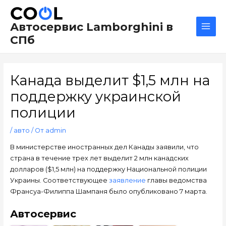
Перейти
Навигация
Main
к
по
Men
Автосервис Lamborghini в
содержимому
записям
СПб
Канада выделит $1,5 млн на
поддержку украинской
полиции
/
авто
/ От
admin
В министерстве иностранных дел Канады заявили, что
страна в течение трех лет выделит 2 млн канадских
долларов ($1,5 млн) на поддержку Национальной полиции
Украины. Соответствующее
заявление
главы ведомства
Франсуа-Филиппа Шампаня было опубликовано 7 марта.
Автосервис