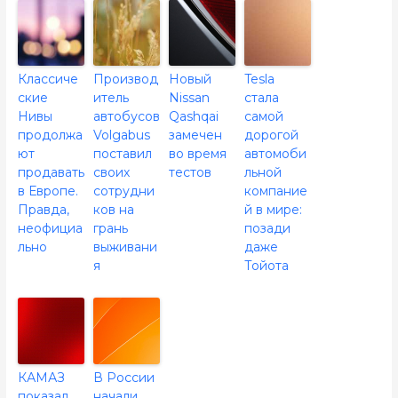
Классиче
Производ
Новый
Tesla
ские
итель
Nissan
стала
Нивы
автобусов
Qashqai
самой
продолжа
Volgabus
замечен
дорогой
ют
поставил
во время
автомоби
продавать
своих
тестов
льной
в Европе.
сотрудни
компание
Правда,
ков на
й в мире:
неофициа
грань
позади
льно
выживани
даже
я
Тойота
КАМАЗ
В России
показал
начали