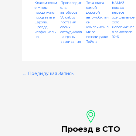
Классически
Производит
Tesla стала
КАМАЗ
е Нивы
ель
самой
показал
продолжают
автобусов
дорогой
первое
продавать в
Volgabus
автомобильн
официальное
Европе.
поставил
ой
фото
Правда,
своих
компанией в
исполинског
неофициаль
сотрудников
мире:
о самосвала
но
на грань
позади даже
10×6
выживания
Тойота
←
Предыдущая Запись
Проезд в СТО