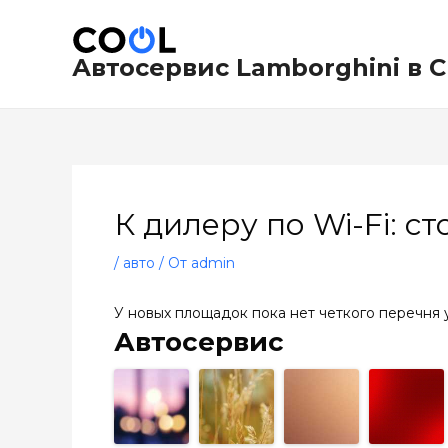
Перейти
Навигация
к
по
содержимому
записям
Автосервис Lamborghini в 
К дилеру по Wi-Fi: с
/
авто
/ От
admin
У новых площадок пока нет четкого перечня 
Автосервис