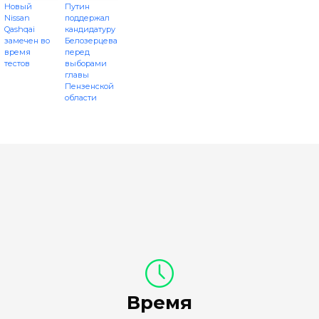
Новый
Путин
Nissan
поддержал
Qashqai
кандидатуру
замечен во
Белозерцева
время
перед
тестов
выборами
главы
Пензенской
области
Время