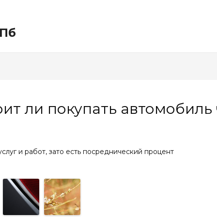
СПб
тоит ли покупать автомобил
услуг и работ, зато есть посреднический процент