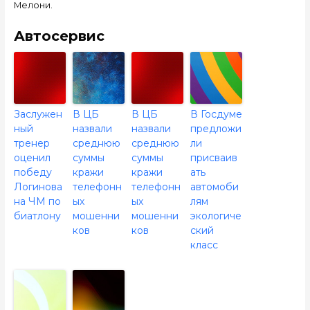
Мелони.
Автосервис
Заслужен
В ЦБ
В ЦБ
В Госдуме
ный
назвали
назвали
предложи
тренер
среднюю
среднюю
ли
оценил
суммы
суммы
присваив
победу
кражи
кражи
ать
Логинова
телефонн
телефонн
автомоби
на ЧМ по
ых
ых
лям
биатлону
мошенни
мошенни
экологиче
ков
ков
ский
класс