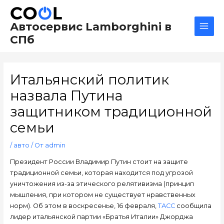
Перейти
Навигация
Main
к
по
Men
Автосервис Lamborghini в
содержимому
записям
СПб
Итальянский политик
назвала Путина
защитником традиционной
семьи
/
авто
/ От
admin
Президент России Владимир Путин стоит на защите
традиционной семьи, которая находится под угрозой
уничтожения из-за этического релятивизма (принцип
мышления, при котором не существует нравственных
норм). Об этом в воскресенье, 16 февраля,
ТАСС
сообщила
лидер итальянской партии «Братья Италии» Джорджа