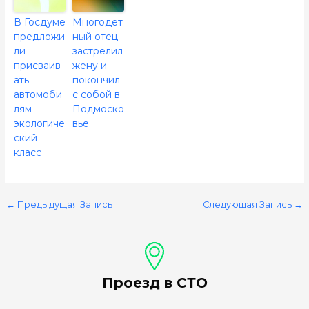
В Госдуме
Многодет
предложи
ный отец
ли
застрелил
присваив
жену и
ать
покончил
автомоби
с собой в
лям
Подмоско
экологиче
вье
ский
класс
←
Предыдущая Запись
Следующая Запись
→
Проезд в СТО