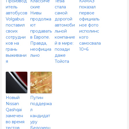
Производ
Классиче
Tesla
КАМАЗ
итель
ские
стала
показал
автобусов
Нивы
самой
первое
Volgabus
продолжа
дорогой
официаль
поставил
ют
автомоби
ное фото
своих
продавать
льной
исполинс
сотрудни
в Европе.
компание
кого
ков на
Правда,
й в мире:
самосвала
грань
неофициа
позади
10×6
выживани
льно
даже
я
Тойота
Новый
Путин
Nissan
поддержа
Qashqai
л
замечен
кандидат
во время
уру
тестов
Белозерц