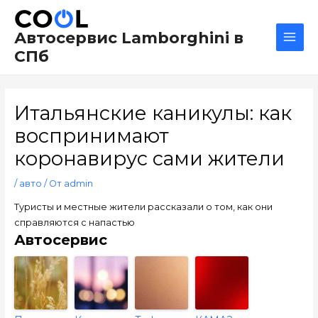
Перейти
Навигация
Main
к
по
Men
Автосервис Lamborghini в
содержимому
записям
СПб
Итальянские каникулы: как
воспринимают
коронавирус сами жители
/
авто
/ От
admin
Туристы и местные жители рассказали о том, как они
справляются с напастью
Автосервис