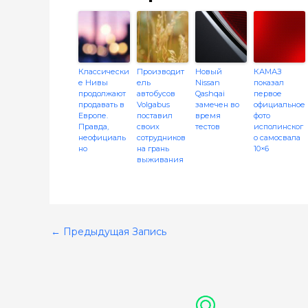
Классически
Производит
Новый
КАМАЗ
е Нивы
ель
Nissan
показал
продолжают
автобусов
Qashqai
первое
продавать в
Volgabus
замечен во
официальное
Европе.
поставил
время
фото
Правда,
своих
тестов
исполинског
неофициаль
сотрудников
о самосвала
но
на грань
10×6
выживания
←
Предыдущая Запись