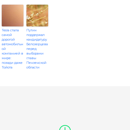
Tesla стала
Путин
самой
поддержал
дорогой
кандидатуру
автомобильн
Белозерцева
ой
перед
компанией в
выборами
мире:
главы
позади даже
Пензенской
Тойота
области