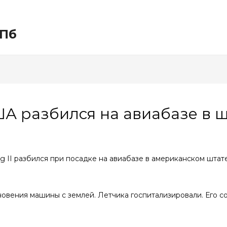
СПб
А разбился на авиабазе в 
g II разбился при посадке на авиабазе в американском штате
новения машины с землей. Летчика госпитализировали. Его с