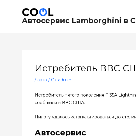
Перейти
Навигация
к
по
содержимому
записям
Автосервис Lamborghini в 
Истребитель ВВС СШ
/
авто
/ От
admin
Истребитель пятого поколения F-35A Lightnin
сообщили в ВВС США.
Пилоту удалось катапультироваться до столк
Автосервис