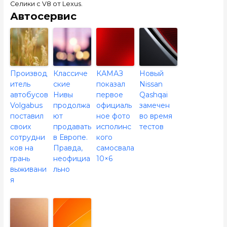
Селики с V8 от Lexus.
Автосервис
Производ
Классиче
КАМАЗ
Новый
итель
ские
показал
Nissan
автобусов
Нивы
первое
Qashqai
Volgabus
продолжа
официаль
замечен
поставил
ют
ное фото
во время
своих
продавать
исполинс
тестов
сотрудни
в Европе.
кого
ков на
Правда,
самосвала
грань
неофициа
10×6
выживани
льно
я