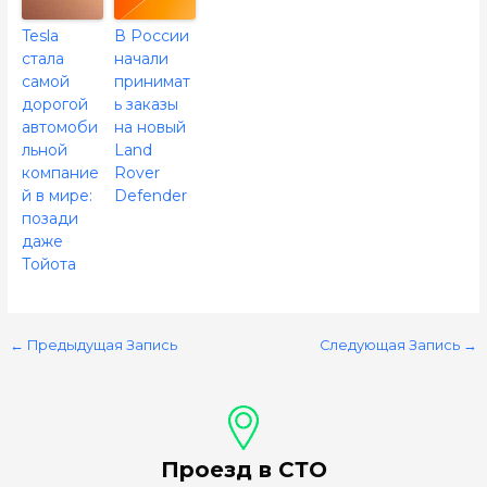
Tesla
В России
стала
начали
самой
принимат
дорогой
ь заказы
автомоби
на новый
льной
Land
компание
Rover
й в мире:
Defender
позади
даже
Тойота
←
Предыдущая Запись
Следующая Запись
→
Проезд в СТО