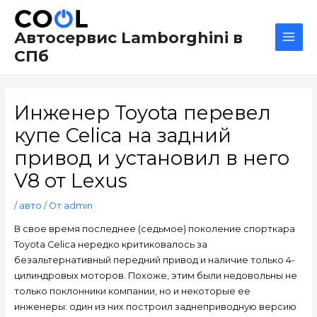
Перейти
Навигация
Main
к
по
Men
Автосервис Lamborghini в
содержимому
записям
СПб
Инженер Toyota перевел
купе Celica на задний
привод и установил в него
V8 от Lexus
/
авто
/ От
admin
В свое время последнее (седьмое) поколение спорткара
Toyota Celica нередко критиковалось за
безальтернативный передний привод и наличие только 4-
цилиндровых моторов. Похоже, этим были недовольны не
только поклонники компании, но и некоторые ее
инженеры: один из них построил заднеприводную версию