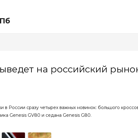
СПб
выведет на российский рыно
и в России сразу четырех важных новинок: большого кроссов
ника Genesis GV80 и седана Genesis G80.