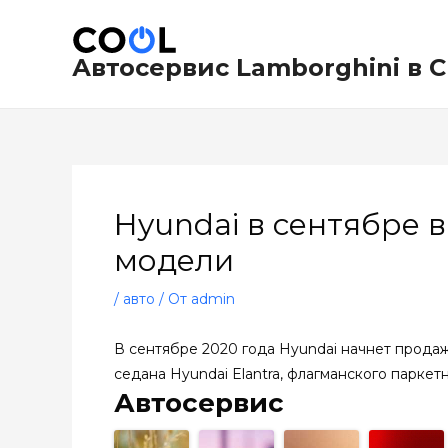
Перейти
Навигация
к
по
содержимому
записям
Автосервис Lamborghini в 
Hyundai в сентябре 
модели
/
авто
/ От
admin
В сентябре 2020 года Hyundai начнет продаж
седана Hyundai Elantra, флагманского паркет
Автосервис