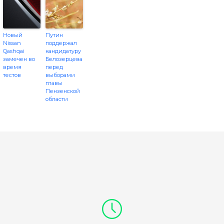
Новый
Путин
Nissan
поддержал
Qashqai
кандидатуру
замечен во
Белозерцева
время
перед
тестов
выборами
главы
Пензенской
области