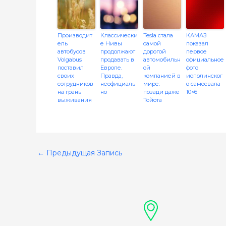
Производит
Классически
Tesla стала
КАМАЗ
ель
е Нивы
самой
показал
автобусов
продолжают
дорогой
первое
Volgabus
продавать в
автомобильн
официальное
поставил
Европе.
ой
фото
своих
Правда,
компанией в
исполинског
сотрудников
неофициаль
мире:
о самосвала
на грань
но
позади даже
10×6
выживания
Тойота
←
Предыдущая Запись