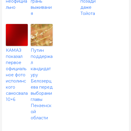
неофициа
грань
позади
льно
выживани
даже
я
Тойота
КАМАЗ
Путин
показал
поддержа
первое
л
официаль
кандидат
ное фото
уру
исполинс
Белозерц
кого
ева перед
самосвала
выборами
10×6
главы
Пензенск
ой
области