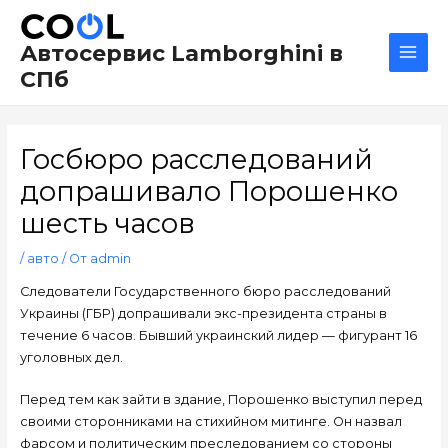
Перейти
Навигация
Main
к
по
Men
Автосервис Lamborghini в
содержимому
записям
СПб
Госбюро расследований
допрашивало Порошенко
шесть часов
/
авто
/ От
admin
Следователи Государственного бюро расследований
Украины (ГБР) допрашивали экс-президента страны в
течение 6 часов. Бывший украинский лидер — фигурант 16
уголовных дел.
Перед тем как зайти в здание, Порошенко выступил перед
своими сторонниками на стихийном митинге. Он назвал
фарсом и политическим преследованием со стороны