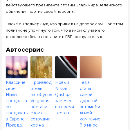
действующего президента страны Владимира Зеленского
обвинения против своей персоны.
Также он подчеркнул, что пришел на допрос сам. При этом
политик не упомянул о том, что в ином случае его
разрешено было доставить в ГБР принудительно.
Автосервис
Классиче
Производ
Новый
Tesla
ские
итель
Nissan
стала
Нивы
автобусов
Qashqai
самой
продолжа
Volgabus
замечен
дорогой
ют
поставил
во время
автомоби
продавать
своих
тестов
льной
в Европе.
сотрудни
компание
Правда,
ков на
й в мире: