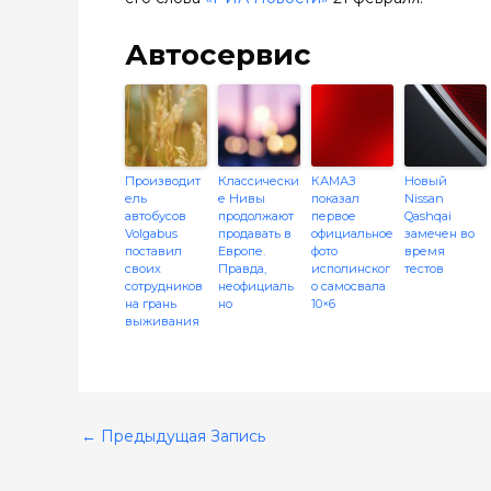
Автосервис
Производит
Классически
КАМАЗ
Новый
ель
е Нивы
показал
Nissan
автобусов
продолжают
первое
Qashqai
Volgabus
продавать в
официальное
замечен во
поставил
Европе.
фото
время
своих
Правда,
исполинског
тестов
сотрудников
неофициаль
о самосвала
на грань
но
10×6
выживания
←
Предыдущая Запись