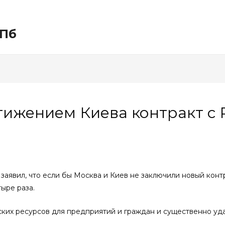
СПб
тижением Киева контракт с 
аявил, что если бы Москва и Киев не заключили новый контра
ыре раза.
ких ресурсов для предприятий и граждан и существенно уд