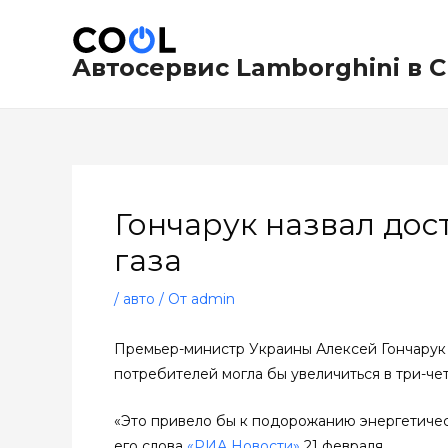
Перейти
Навигация
к
по
содержимому
записям
Автосервис Lamborghini в 
Гончарук назвал дос
газа
/
авто
/ От
admin
Премьер-министр Украины Алексей Гончарук з
потребителей могла бы увеличиться в три-чет
«Это привело бы к подорожанию энергетичес
его слова
«РИА Новости»
21 февраля.