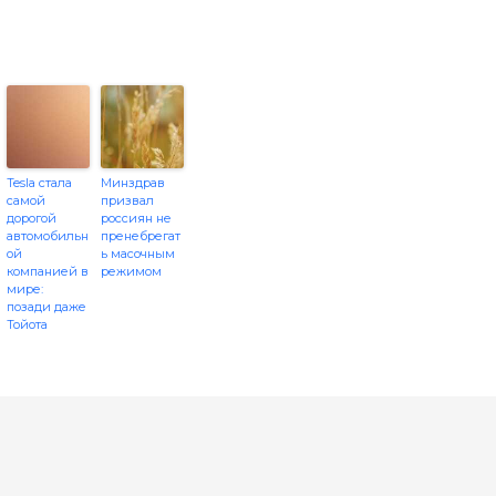
Tesla стала
Минздрав
самой
призвал
дорогой
россиян не
автомобильн
пренебрегат
ой
ь масочным
компанией в
режимом
мире:
позади даже
Тойота